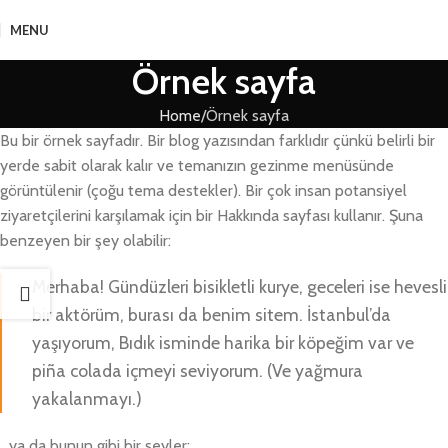
MENU
Örnek sayfa
Home
Örnek sayfa
Bu bir örnek sayfadır. Bir blog yazısından farklıdır çünkü belirli bir
yerde sabit olarak kalır ve temanızın gezinme menüsünde
görüntülenir (çoğu tema destekler). Bir çok insan potansiyel
ziyaretçilerini karşılamak için bir Hakkında sayfası kullanır. Şuna
benzeyen bir şey olabilir:
Merhaba! Gündüzleri bisikletli kurye, geceleri ise hevesli
bir aktörüm, burası da benim sitem. İstanbul’da
yaşıyorum, Bıdık isminde harika bir köpeğim var ve
piña colada içmeyi seviyorum. (Ve yağmura
yakalanmayı.)
…ya da bunun gibi bir şeyler: